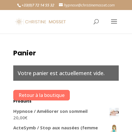
+33(0)7 72 14 55 32
hypnose@christinemosset.com
Panier
Votre panier est actuellement vide.
Retour à la boutique
Produits
Hypnose / Améliorer son sommeil
20,00
€
ActeSymb / Stop aux nausées (femme