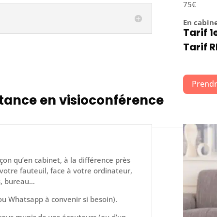
75€
En cabin
Tarif 1
Tarif R
Prendr
tance en visioconférence
on qu’en cabinet, à la différence près
otre fauteuil, face à votre ordinateur,
es, bureau…
ou Whatsapp à convenir si besoin).
ous munir de vos écouteurs (ou d’un