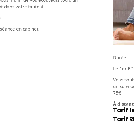
t dans votre fauteuil.
.
 séance en cabinet.
Durée :
Le 1er RD
Vous souh
un suivi o
75€
À distan
Tarif 1
Tarif R