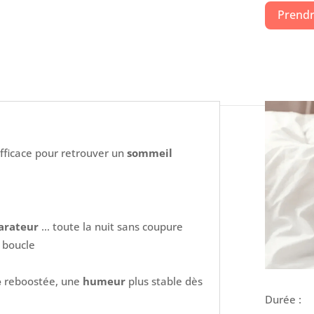
Prendr
ficace pour retrouver un
sommeil
arateur
… toute la nuit sans coupure
n boucle
e
reboostée, une
humeur
plus stable dès
Durée :