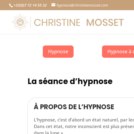
+33(0)7 72 14 55 32
hypnose@christinemosset.com
Hypnose
Hypnose à 
La séance d’hypnose
À PROPOS DE L’HYPNOSE
L’hypnose, c’est d’abord un état naturel, par l
Dans cet état, notre inconscient est plus pré
dans la lune ».