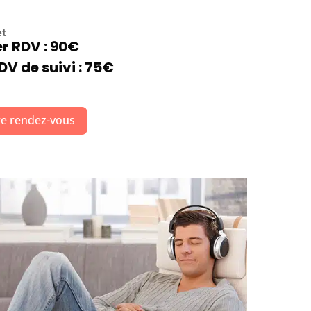
et
er RDV : 90€
DV de suivi : 75€
e rendez-vous