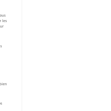
Vous
r les
our
us
mbien
os