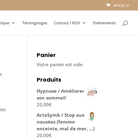
Articles 0
tique
Témoignages
Contact / RDV
Evénements
Panier
Votre panier est vide.
ts
Produits
Hypnose / Améliorer
son sommeil
20,00
€
iées
ActeSymb / Stop aux
nausées (femme
enceinte, mal de mer, …)
20,00
€