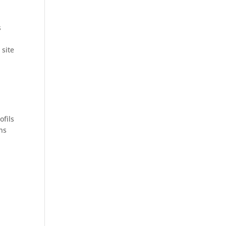
s
e
 site
ofils
ans