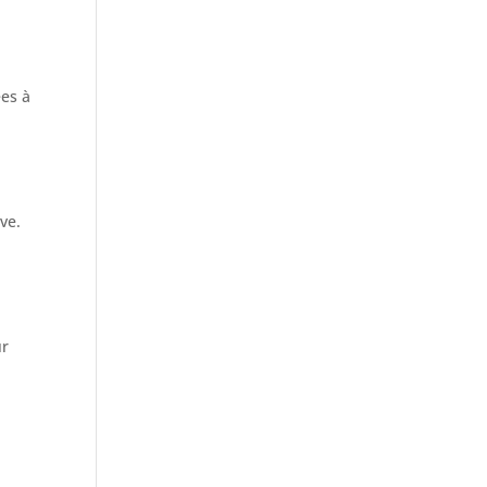
ées à
ve.
ur