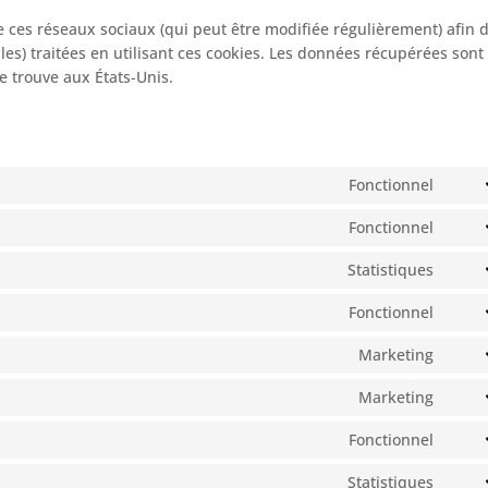
 de ces réseaux sociaux (qui peut être modifiée régulièrement) afin 
les) traitées en utilisant ces cookies. Les données récupérées sont
 trouve aux États-Unis.
Fonctionnel
Cons
to
Fonctionnel
Cons
servi
to
wooc
Statistiques
Cons
servi
to
word
Fonctionnel
Cons
servi
to
sour
Marketing
Cons
servi
js
to
word
Marketing
Cons
servi
to
googl
Fonctionnel
Cons
servi
fonts
to
googl
Statistiques