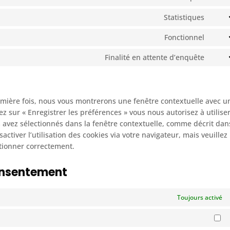
Cons
servi
map
to
comp
Statistiques
Cons
servi
to
googl
Fonctionnel
Cons
servi
analy
to
auto
Finalité en attente d’enquête
Cons
servi
to
lites
servi
diver
remière fois, nous vous montrerons une fenêtre contextuelle avec u
ez sur « Enregistrer les préférences » vous nous autorisez à utiliser
 avez sélectionnés dans la fenêtre contextuelle, comme décrit dan
ctiver l’utilisation des cookies via votre navigateur, mais veuillez
ctionner correctement.
consentement
Toujours activé
Ma